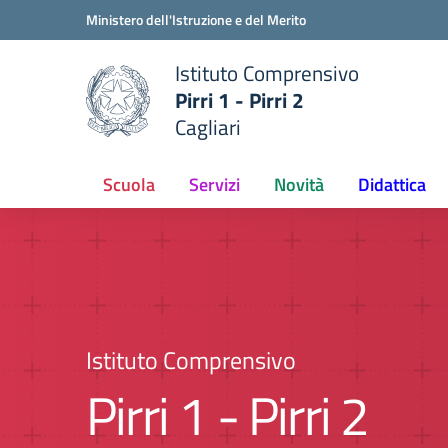
Vai ai contenuti
Vai al menu di navigazione
Vai al footer
Ministero dell'Istruzione e del Merito
Istituto Comprensivo
Pirri 1 - Pirri 2
Cagliari
Scuola
Servizi
Novità
Didattica
Istituto Comprensivo
Pirri 1 - Pirri 2