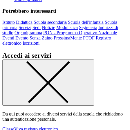
Potrebbero interessarti
Istituto
Didattica
Scuola secondaria
Scuola dell'infanzia
Scuola
primaria
Servizi
Sedi
Notizie
Modulistica
Segreteria
Indirizzi di
studio
Organigramma
PON - Programma Operativo Nazionale
Eventi
Evento
Senza Zaino
ProssimaMente
PTOF
Registro
elettronico
Iscrizioni
Accedi ai servizi
Da qui puoi accedere ai diversi servizi della scuola che richiedono
una autenticazione personale.
ClasseViva registro elettronico