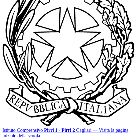
Istituto Comprensivo
Pirri 1 - Pirri 2
Cagliari
— Visita la pagina
iniziale della scuola