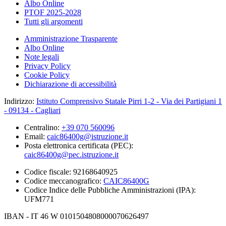
Albo Online
PTOF 2025-2028
Tutti gli argomenti
Amministrazione Trasparente
Albo Online
Note legali
Privacy Policy
Cookie Policy
Dichiarazione di accessibilità
Indirizzo:
Istituto Comprensivo Statale Pirri 1-2 - Via dei Partigiani 1
- 09134 - Cagliari
Centralino:
+39 070 560096
Email:
caic86400g@istruzione.it
Posta elettronica certificata (PEC):
caic86400g@pec.istruzione.it
Codice fiscale: 92168640925
Codice meccanografico:
CAIC86400G
Codice Indice delle Pubbliche Amministrazioni (IPA):
UFM771
IBAN - IT 46 W 0101504808000070626497