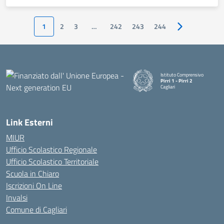
1
2
3
…
242
243
244
Pagina success
Istituto Comprensivo
Pirri 1 - Pirri 2
Cagliari
— Visita la pagina iniziale della
Link Esterni
MIUR
Ufficio Scolastico Regionale
Ufficio Scolastico Territoriale
Scuola in Chiaro
Iscrizioni On Line
Invalsi
Comune di Cagliari