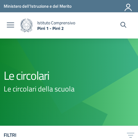
Vai ai contenuti
Vai al menu di navigazione
Vai al footer
Ministero dell'Istruzione e del Merito
Istituto Comprensivo
Pirri 1 - Pirri 2
— Visita la pagina iniziale della scuola
Le circolari
Le circolari della scuola
FILTRI