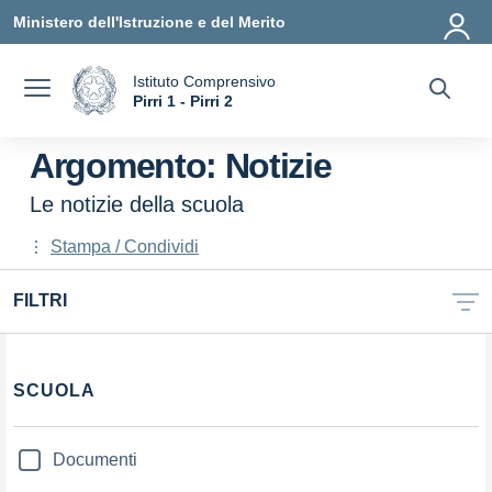
Vai ai contenuti
Vai al menu di navigazione
Vai al footer
Ministero dell'Istruzione e del Merito
Istituto Comprensivo
a
Pirri 1 - Pirri 2
— Visita la pagina iniziale della scuola
Argomento: Notizie
Le notizie della scuola
Stampa / Condividi
FILTRI
Filtri
SCUOLA
Documenti