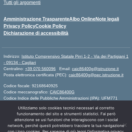
Tutti gli argomenti
Amministrazione Trasparente
Albo Online
Note legali
Privacy Policy
Cookie Policy
Dichiarazione di accessibilità
Indirizzo:
Istituto Comprensivo Statale Pirri 1-2 - Via dei Partigiani 1
- 09134 - Cagliari
Centralino:
+39 070 560096
Email:
caic86400g@istruzione.it
Posta elettronica certificata (PEC):
caic86400g@pec.istruzione.it
Codice fiscale: 92168640925
Codice meccanografico:
CAIC86400G
Codice Indice delle Pubbliche Amministrazioni (IPA): UFM771
Utilizziamo solo cookies tecnici necessari al corretto
IBAN - IT 46 W 0101504808000070626497
funzionamento del sito e strumenti statistici. Fai però
attenzione se usi funzioni che interagiscono con i social
network, perché questi potrebbero tracciare la tua navigazione
Idea e progetto di Designers Italia
con i loro cookies. Per saperne di più leggi l'informativa privacy.