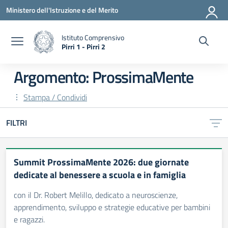
Vai ai contenuti
Vai al menu di navigazione
Vai al footer
Ministero dell'Istruzione e del Merito
Istituto Comprensivo
Pirri 1 - Pirri 2
— Visita la pagina iniziale della scuola
Argomento: ProssimaMente
Stampa / Condividi
FILTRI
Summit ProssimaMente 2026: due giornate
dedicate al benessere a scuola e in famiglia
con il Dr. Robert Melillo, dedicato a neuroscienze,
apprendimento, sviluppo e strategie educative per bambini
e ragazzi.