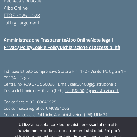
Bacheca sindacale
Albo Online
PTOF 2025-2028
Tutti gli argomenti
Amministrazione Trasparente
Albo Online
Note legali
Privacy Policy
Cookie Policy
Dichiarazione di accessibilità
Indirizzo:
Istituto Comprensivo Statale Pirri 1-2 - Via dei Partigiani 1 -
09134 - Cagliari
Centralino:
+39 070 560096
Email:
caic86400g@istruzione.it
Posta elettronica certificata (PEC):
caic86400g@pec.istruzione.it
Codice fiscale: 92168640925
Codice meccanografico:
CAIC86400G
Codice Indice delle Pubbliche Amministrazioni (IPA): UFM771
Utilizziamo solo cookies tecnici necessari al corretto
IBAN - IT 46 W 0101504808000070626497
funzionamento del sito e strumenti statistici. Fai però
attenzione se usi funzioni che interagiscono con i social