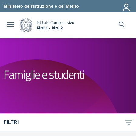
Vai ai contenuti
Vai al menu di navigazione
Vai al footer
Ministero dell'Istruzione e del Merito
Istituto Comprensivo
Pirri 1 - Pirri 2
— Visita la pagina iniziale della scuola
Famiglie e studenti
FILTRI