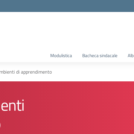
la scuola
Modulistica
Bacheca sindacale
Alb
mbienti di apprendimento
enti
o