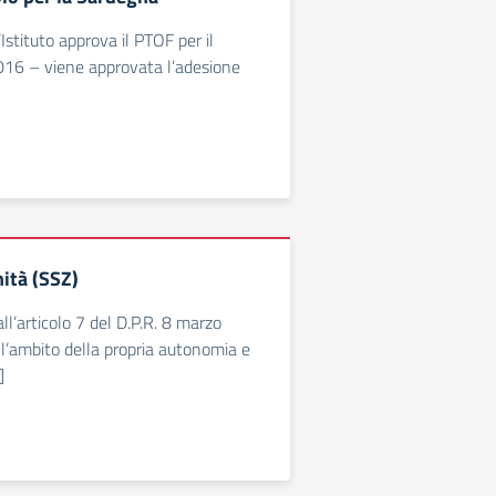
stituto approva il PTOF per il
016 – viene approvata l’adesione
ità (SSZ)
all’articolo 7 del D.P.R. 8 marzo
ell’ambito della propria autonomia e
]