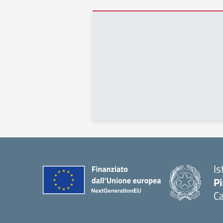
Is
Pi
Ca
— 