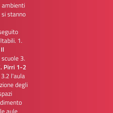
i ambienti
 si stanno
seguito
abili. 1.
.
Il
 scuole
3.
. Pirri 1-2
3.2
l'aula
zione degli
 spazi
endimento
 le aule