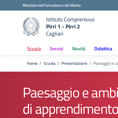
Vai ai contenuti
Vai al menu di navigazione
Vai al footer
Ministero dell'Istruzione e del Merito
Istituto Comprensivo
Pirri 1 - Pirri 2
e della scuola
Cagliari
— Visita la pagina iniziale del
Scuola
Servizi
Novità
Didattica
Home
Scuola
Presentazione
Paesaggio e a
Paesaggio e ambi
di apprendiment