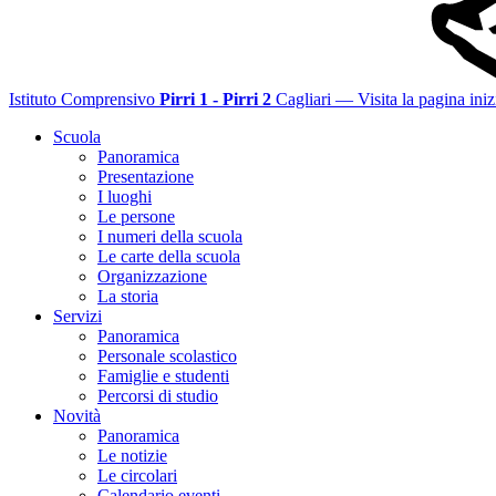
Istituto Comprensivo
Pirri 1 - Pirri 2
Cagliari
— Visita la pagina iniz
Scuola
Panoramica
Presentazione
I luoghi
Le persone
I numeri della scuola
Le carte della scuola
Organizzazione
La storia
Servizi
Panoramica
Personale scolastico
Famiglie e studenti
Percorsi di studio
Novità
Panoramica
Le notizie
Le circolari
Calendario eventi