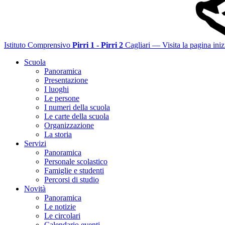
Istituto Comprensivo
Pirri 1 - Pirri 2
Cagliari
— Visita la pagina iniz
Scuola
Panoramica
Presentazione
I luoghi
Le persone
I numeri della scuola
Le carte della scuola
Organizzazione
La storia
Servizi
Panoramica
Personale scolastico
Famiglie e studenti
Percorsi di studio
Novità
Panoramica
Le notizie
Le circolari
Calendario eventi