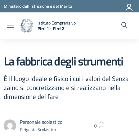
Vai ai contenuti
Vai al menu di navigazione
Vai al footer
Ministero dell'Istruzione e del Merito
Istituto Comprensivo
Pirri 1 - Pirri 2
— Visita la pagina iniziale della scuola
La fabbrica degli strumenti
È Il luogo ideale e fisico i cui i valori del Senza
zaino si concretizzano e si realizzano nella
dimensione del fare
Personale scolastico
0
Dirigente Scolastico