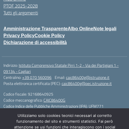
PTOF 2025-2028
Tutti gli argomenti
Amministrazione Trasparente
Albo Online
Note legali
Privacy Policy
Cookie Policy
Dichiarazione di accessibilità
Indirizzo:
Istituto Comprensivo Statale Pirri 1-2 - Via dei Partigiani 1 -
09134 - Cagliari
Centralino:
+39 070 560096
Email:
caic86400g@istruzione.it
Posta elettronica certificata (PEC):
caic86400g@pec.istruzione.it
Codice fiscale: 92168640925
Codice meccanografico:
CAIC86400G
Codice Indice delle Pubbliche Amministrazioni (IPA): UFM771
Utilizziamo solo cookies tecnici necessari al corretto
IBAN - IT 46 W 0101504808000070626497
funzionamento del sito e strumenti statistici. Fai però
attenzione se usi funzioni che interagiscono con i social