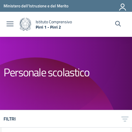
Vai ai contenuti
Vai al menu di navigazione
Vai al footer
Ministero dell'Istruzione e del Merito
Istituto Comprensivo
Pirri 1 - Pirri 2
— Visita la pagina iniziale della scuola
Personale scolastico
FILTRI