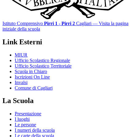
Istituto Comprensivo
Pirri 1 - Pirri 2
Cagliari
— Visita la pagina
iniziale della scuola
Link Esterni
MIUR
Ufficio Scolastico Regionale
Ufficio Scolastico Territoriale
Scuola in Chiaro
Iscrizioni On Line
Invalsi
Comune di Cagliari
La Scuola
Presentazione
I luoghi
Le persone
I numeri della scuola
Le carte della scuola