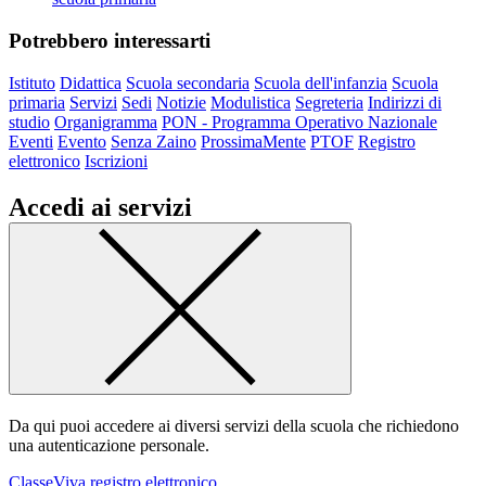
Potrebbero interessarti
Istituto
Didattica
Scuola secondaria
Scuola dell'infanzia
Scuola
primaria
Servizi
Sedi
Notizie
Modulistica
Segreteria
Indirizzi di
studio
Organigramma
PON - Programma Operativo Nazionale
Eventi
Evento
Senza Zaino
ProssimaMente
PTOF
Registro
elettronico
Iscrizioni
Accedi ai servizi
Da qui puoi accedere ai diversi servizi della scuola che richiedono
una autenticazione personale.
ClasseViva registro elettronico