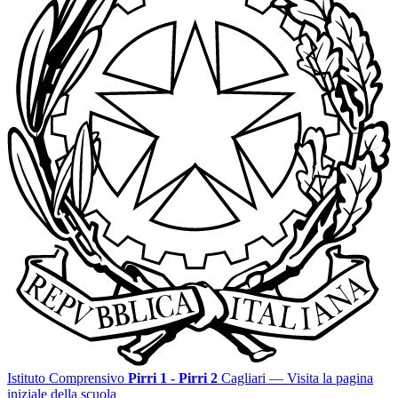
Istituto Comprensivo
Pirri 1 - Pirri 2
Cagliari
— Visita la pagina
iniziale della scuola