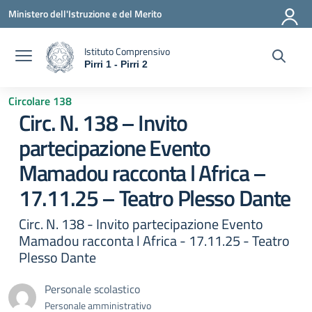
Vai ai contenuti
Vai al menu di navigazione
Vai al footer
Ministero dell'Istruzione e del Merito
Istituto Comprensivo
Pirri 1 - Pirri 2
— Visita la pagina iniziale della scuola
Circolare 138
Circ. N. 138 – Invito
partecipazione Evento
Mamadou racconta l Africa –
17.11.25 – Teatro Plesso Dante
Circ. N. 138 - Invito partecipazione Evento
Mamadou racconta l Africa - 17.11.25 - Teatro
Plesso Dante
Personale scolastico
Personale amministrativo