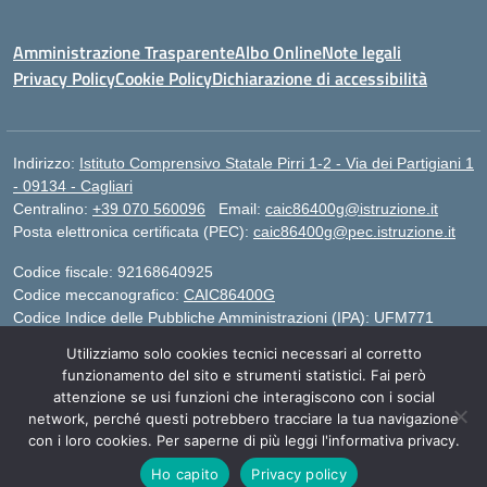
Amministrazione Trasparente
Albo Online
Note legali
Privacy Policy
Cookie Policy
Dichiarazione di accessibilità
Indirizzo:
Istituto Comprensivo Statale Pirri 1-2 - Via dei Partigiani 1
- 09134 - Cagliari
Centralino:
+39 070 560096
Email:
caic86400g@istruzione.it
Posta elettronica certificata (PEC):
caic86400g@pec.istruzione.it
Codice fiscale: 92168640925
Codice meccanografico:
CAIC86400G
Codice Indice delle Pubbliche Amministrazioni (IPA): UFM771
Utilizziamo solo cookies tecnici necessari al corretto
IBAN - IT 46 W 0101504808000070626497
funzionamento del sito e strumenti statistici. Fai però
attenzione se usi funzioni che interagiscono con i social
network, perché questi potrebbero tracciare la tua navigazione
Idea e progetto di Designers Italia
con i loro cookies. Per saperne di più leggi l'informativa privacy.
Ho capito
Privacy policy