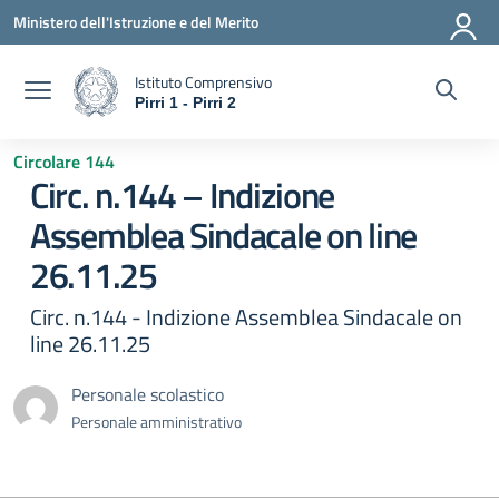
Vai ai contenuti
Vai al menu di navigazione
Vai al footer
Ministero dell'Istruzione e del Merito
Istituto Comprensivo
Pirri 1 - Pirri 2
— Visita la pagina iniziale della scuola
Circolare 144
Circ. n.144 – Indizione
Assemblea Sindacale on line
26.11.25
Circ. n.144 - Indizione Assemblea Sindacale on
line 26.11.25
Personale scolastico
Personale amministrativo