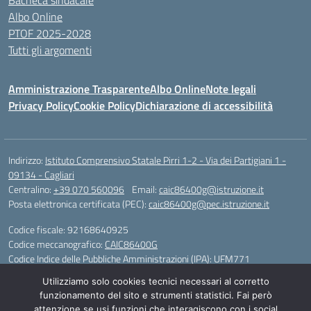
Bacheca sindacale
Albo Online
PTOF 2025-2028
Tutti gli argomenti
Amministrazione Trasparente
Albo Online
Note legali
Privacy Policy
Cookie Policy
Dichiarazione di accessibilità
Indirizzo:
Istituto Comprensivo Statale Pirri 1-2 - Via dei Partigiani 1 -
09134 - Cagliari
Centralino:
+39 070 560096
Email:
caic86400g@istruzione.it
Posta elettronica certificata (PEC):
caic86400g@pec.istruzione.it
Codice fiscale: 92168640925
Codice meccanografico:
CAIC86400G
Codice Indice delle Pubbliche Amministrazioni (IPA): UFM771
Utilizziamo solo cookies tecnici necessari al corretto
IBAN - IT 46 W 0101504808000070626497
funzionamento del sito e strumenti statistici. Fai però
attenzione se usi funzioni che interagiscono con i social