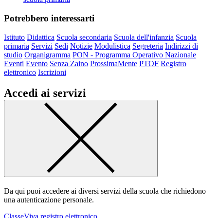
Potrebbero interessarti
Istituto
Didattica
Scuola secondaria
Scuola dell'infanzia
Scuola
primaria
Servizi
Sedi
Notizie
Modulistica
Segreteria
Indirizzi di
studio
Organigramma
PON - Programma Operativo Nazionale
Eventi
Evento
Senza Zaino
ProssimaMente
PTOF
Registro
elettronico
Iscrizioni
Accedi ai servizi
Da qui puoi accedere ai diversi servizi della scuola che richiedono
una autenticazione personale.
ClasseViva registro elettronico