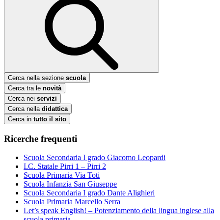
Cerca nella sezione
scuola
Cerca tra le
novità
Cerca nei
servizi
Cerca nella
didattica
Cerca in
tutto il sito
Ricerche frequenti
Scuola Secondaria I grado Giacomo Leopardi
I.C. Statale Pirri 1 – Pirri 2
Scuola Primaria Via Toti
Scuola Infanzia San Giuseppe
Scuola Secondaria I grado Dante Alighieri
Scuola Primaria Marcello Serra
Let’s speak English! – Potenziamento della lingua inglese alla
scuola primaria