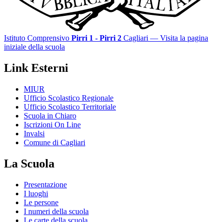
Istituto Comprensivo
Pirri 1 - Pirri 2
Cagliari
— Visita la pagina
iniziale della scuola
Link Esterni
MIUR
Ufficio Scolastico Regionale
Ufficio Scolastico Territoriale
Scuola in Chiaro
Iscrizioni On Line
Invalsi
Comune di Cagliari
La Scuola
Presentazione
I luoghi
Le persone
I numeri della scuola
Le carte della scuola