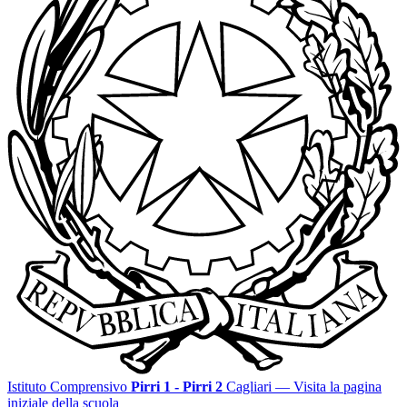
Istituto Comprensivo
Pirri 1 - Pirri 2
Cagliari
— Visita la pagina
iniziale della scuola