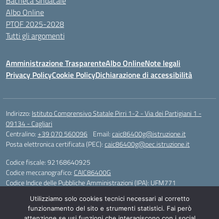
Bacheca sindacale
Albo Online
PTOF 2025-2028
Tutti gli argomenti
Amministrazione Trasparente
Albo Online
Note legali
Privacy Policy
Cookie Policy
Dichiarazione di accessibilità
Indirizzo:
Istituto Comprensivo Statale Pirri 1-2 - Via dei Partigiani 1 -
09134 - Cagliari
Centralino:
+39 070 560096
Email:
caic86400g@istruzione.it
Posta elettronica certificata (PEC):
caic86400g@pec.istruzione.it
Codice fiscale: 92168640925
Codice meccanografico:
CAIC86400G
Codice Indice delle Pubbliche Amministrazioni (IPA): UFM771
Utilizziamo solo cookies tecnici necessari al corretto
IBAN - IT 46 W 0101504808000070626497
funzionamento del sito e strumenti statistici. Fai però
attenzione se usi funzioni che interagiscono con i social