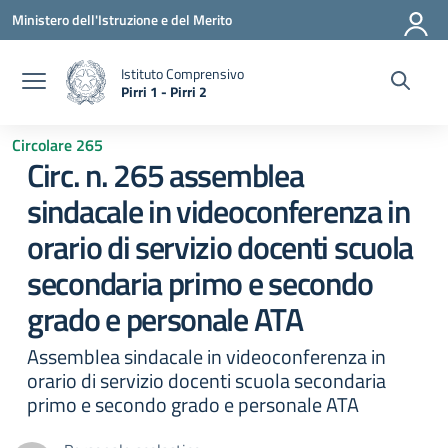
Vai ai contenuti
Vai al menu di navigazione
Vai al footer
Ministero dell'Istruzione e del Merito
Istituto Comprensivo
Pirri 1 - Pirri 2
— Visita la pagina iniziale della scuola
Circolare 265
Circ. n. 265 assemblea
sindacale in videoconferenza in
orario di servizio docenti scuola
secondaria primo e secondo
grado e personale ATA
Assemblea sindacale in videoconferenza in
orario di servizio docenti scuola secondaria
primo e secondo grado e personale ATA