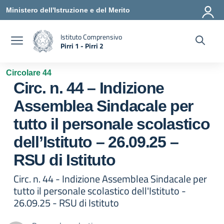
Vai ai contenuti
Vai al menu di navigazione
Vai al footer
Ministero dell'Istruzione e del Merito
Istituto Comprensivo
Pirri 1 - Pirri 2
— Visita la pagina iniziale della scuola
Circolare 44
Circ. n. 44 – Indizione
Assemblea Sindacale per
tutto il personale scolastico
dell’Istituto – 26.09.25 –
RSU di Istituto
Circ. n. 44 - Indizione Assemblea Sindacale per
tutto il personale scolastico dell'Istituto -
26.09.25 - RSU di Istituto