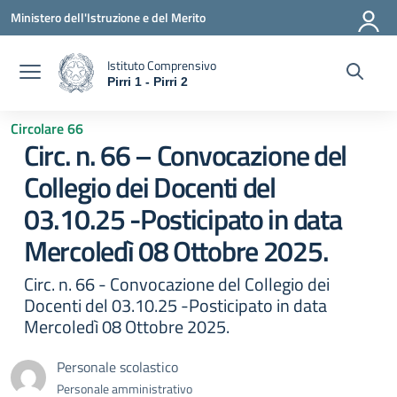
Vai ai contenuti
Vai al menu di navigazione
Vai al footer
Ministero dell'Istruzione e del Merito
Istituto Comprensivo
Pirri 1 - Pirri 2
— Visita la pagina iniziale della scuola
Circolare 66
Circ. n. 66 – Convocazione del
Collegio dei Docenti del
03.10.25 -Posticipato in data
Mercoledì 08 Ottobre 2025.
Circ. n. 66 - Convocazione del Collegio dei
Docenti del 03.10.25 -Posticipato in data
Mercoledì 08 Ottobre 2025.
Personale scolastico
Personale amministrativo