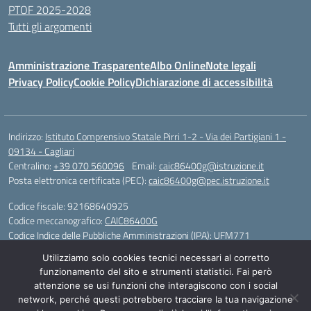
PTOF 2025-2028
Tutti gli argomenti
Amministrazione Trasparente
Albo Online
Note legali
Privacy Policy
Cookie Policy
Dichiarazione di accessibilità
Indirizzo:
Istituto Comprensivo Statale Pirri 1-2 - Via dei Partigiani 1 -
09134 - Cagliari
Centralino:
+39 070 560096
Email:
caic86400g@istruzione.it
Posta elettronica certificata (PEC):
caic86400g@pec.istruzione.it
Codice fiscale: 92168640925
Codice meccanografico:
CAIC86400G
Codice Indice delle Pubbliche Amministrazioni (IPA): UFM771
Utilizziamo solo cookies tecnici necessari al corretto
IBAN - IT 46 W 0101504808000070626497
funzionamento del sito e strumenti statistici. Fai però
attenzione se usi funzioni che interagiscono con i social
Idea e progetto di Designers Italia
network, perché questi potrebbero tracciare la tua navigazione