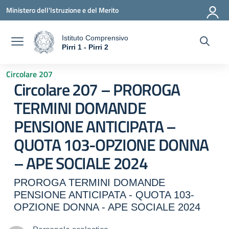
Vai ai contenuti
Vai al menu di navigazione
Vai al footer
Ministero dell'Istruzione e del Merito
Istituto Comprensivo
a
Pirri 1 - Pirri 2
— Visita la pagina iniziale della scuola
Circolare 207
Circolare 207 – PROROGA
TERMINI DOMANDE
PENSIONE ANTICIPATA –
QUOTA 103-OPZIONE DONNA
– APE SOCIALE 2024
PROROGA TERMINI DOMANDE
PENSIONE ANTICIPATA - QUOTA 103-
OPZIONE DONNA - APE SOCIALE 2024