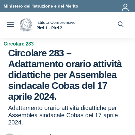
Vai ai contenuti
Vai al menu di navigazione
Vai al footer
Ministero dell'Istruzione e del Merito
Istituto Comprensivo
Pirri 1 - Pirri 2
a
— Visita la pagina iniziale della scuola
Circolare 283
Circolare 283 –
Adattamento orario attività
didattiche per Assemblea
sindacale Cobas del 17
aprile 2024.
Adattamento orario attività didattiche per
Assemblea sindacale Cobas del 17 aprile
2024.