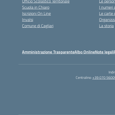
Ufficio Scolastico Territoriale
Le perso
Scuola in Chiaro
I numeri 
Iscrizioni On Line
Le carte 
Invalsi
Organizz
Comune di Cagliari
La storia
Amministrazione Trasparente
Albo Online
Note legali
Indi
Centralino:
+39 070 5600