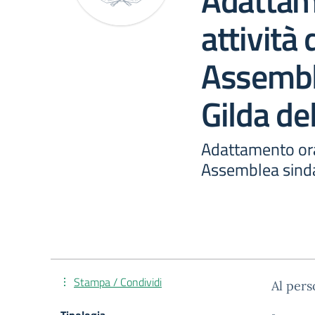
Adattam
attività 
Assembl
Gilda de
Adattamento orar
Assemblea sinda
Stampa / Condividi
Al per