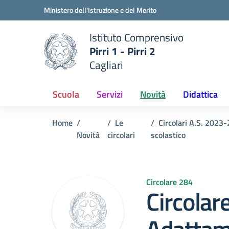
Vai ai contenuti
Vai al menu di navigazione
Vai al footer
Ministero dell'Istruzione e del Merito
Istituto Comprensivo
Pirri 1 - Pirri 2
e della scuola
Cagliari
— Visita la pagina iniziale del
Scuola
Servizi
Novità
Didattica
Home
Le
Circolari A.S. 2023-
Novità
circolari
scolastico
Circolare 284
Circolar