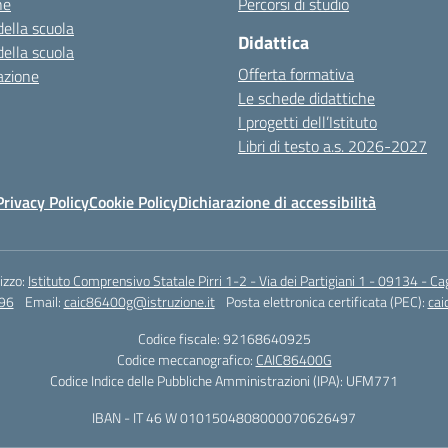
ne
Percorsi di studio
della scuola
Didattica
della scuola
Offerta formativa
azione
Le schede didattiche
I progetti dell’Istituto
Libri di testo a.s. 2026-2027
Privacy Policy
Cookie Policy
Dichiarazione di accessibilità
rizzo:
Istituto Comprensivo Statale Pirri 1-2 - Via dei Partigiani 1 - 09134 - Cag
96
Email:
caic86400g@istruzione.it
Posta elettronica certificata (PEC):
cai
Codice fiscale: 92168640925
Codice meccanografico:
CAIC86400G
Codice Indice delle Pubbliche Amministrazioni (IPA): UFM771
IBAN - IT 46 W 0101504808000070626497