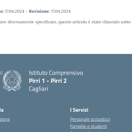
o:
17.04.2024
-
Revisione:
17.04.2024
ove diversamente specificato, questo articolo è stato rilasciato sott
Istituto Comprensivo
Pirri 1 - Pirri 2
Cagliari
— Visita la pagina iniziale della scuola
la
I Servizi
zione
Personale scolastico
Famiglie e studenti