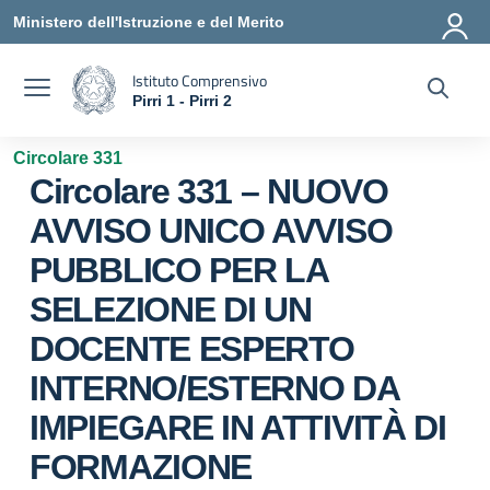
Vai ai contenuti
Vai al menu di navigazione
Vai al footer
Ministero dell'Istruzione e del Merito
Istituto Comprensivo
Pirri 1 - Pirri 2
— Visita la pagina iniziale della scuola
Circolare 331
Circolare 331 – NUOVO
AVVISO UNICO AVVISO
PUBBLICO PER LA
SELEZIONE DI UN
DOCENTE ESPERTO
INTERNO/ESTERNO DA
IMPIEGARE IN ATTIVITÀ DI
FORMAZIONE