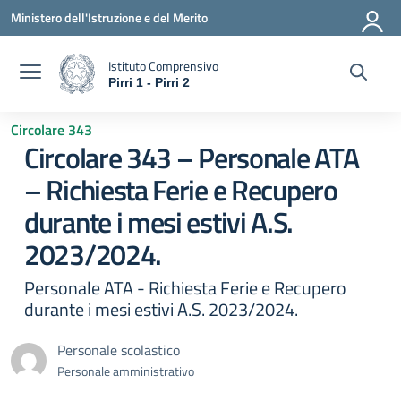
Vai ai contenuti
Vai al menu di navigazione
Vai al footer
Ministero dell'Istruzione e del Merito
Istituto Comprensivo
Pirri 1 - Pirri 2
— Visita la pagina iniziale della scuola
Circolare 343
Circolare 343 – Personale ATA
– Richiesta Ferie e Recupero
durante i mesi estivi A.S.
2023/2024.
Personale ATA - Richiesta Ferie e Recupero
durante i mesi estivi A.S. 2023/2024.
Personale scolastico
Personale amministrativo