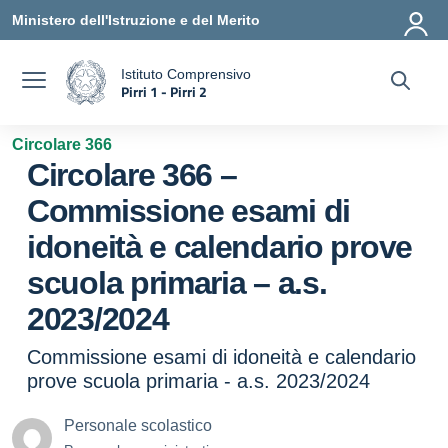
Vai ai contenuti
Vai al menu di navigazione
Vai al footer
Ministero dell'Istruzione e del Merito
Istituto Comprensivo
Pirri 1 - Pirri 2
a
— Visita la pagina iniziale della scuola
Circolare 366
Circolare 366 –
Commissione esami di
idoneità e calendario prove
scuola primaria – a.s.
2023/2024
Commissione esami di idoneità e calendario
prove scuola primaria - a.s. 2023/2024
Personale scolastico