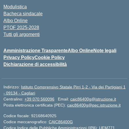
Modulistica
Bacheca sindacale
Albo Online
PTOF 2025-2028
Tutti gli argomenti
Amministrazione Trasparente
Albo Online
Note legali
Privacy Policy
Cookie Policy
Dichiarazione di accessibilità
Indirizzo:
Istituto Comprensivo Statale Pirri 1-2 - Via dei Partigiani 1
- 09134 - Cagliari
Centralino:
+39 070 560096
Email:
caic86400g@istruzione.it
Posta elettronica certificata (PEC):
caic86400g@pec.istruzione.it
Codice fiscale: 92168640925
Codice meccanografico:
CAIC86400G
Codice Indice delle Pubbliche Amministrazioni (IPA): UFM771