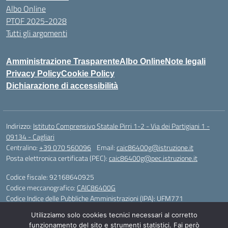
Albo Online
PTOF 2025-2028
Tutti gli argomenti
Amministrazione Trasparente
Albo Online
Note legali
Privacy Policy
Cookie Policy
Dichiarazione di accessibilità
Indirizzo:
Istituto Comprensivo Statale Pirri 1-2 - Via dei Partigiani 1 -
09134 - Cagliari
Centralino:
+39 070 560096
Email:
caic86400g@istruzione.it
Posta elettronica certificata (PEC):
caic86400g@pec.istruzione.it
Codice fiscale: 92168640925
Codice meccanografico:
CAIC86400G
Codice Indice delle Pubbliche Amministrazioni (IPA): UFM771
Utilizziamo solo cookies tecnici necessari al corretto
IBAN - IT 46 W 0101504808000070626497
funzionamento del sito e strumenti statistici. Fai però