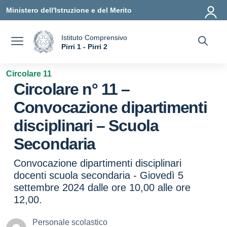
Vai ai contenuti
Vai al menu di navigazione
Vai al footer
Ministero dell'Istruzione e del Merito
Istituto Comprensivo
a
Pirri 1 - Pirri 2
— Visita la pagina iniziale della scuola
Circolare 11
Circolare n° 11 –
Convocazione dipartimenti
disciplinari – Scuola
Secondaria
Convocazione dipartimenti disciplinari
docenti scuola secondaria - Giovedì 5
settembre 2024 dalle ore 10,00 alle ore
12,00.
Personale scolastico