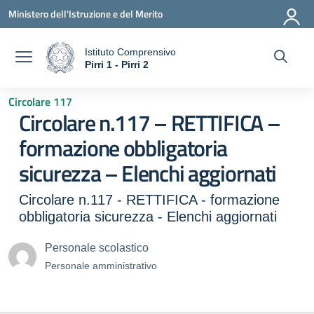
Vai ai contenuti
Vai al menu di navigazione
Vai al footer
Ministero dell'Istruzione e del Merito
Istituto Comprensivo
a
Pirri 1 - Pirri 2
— Visita la pagina iniziale della scuola
Circolare 117
Circolare n.117 – RETTIFICA –
formazione obbligatoria
sicurezza – Elenchi aggiornati
Circolare n.117 - RETTIFICA - formazione
obbligatoria sicurezza - Elenchi aggiornati
Personale scolastico
Personale amministrativo