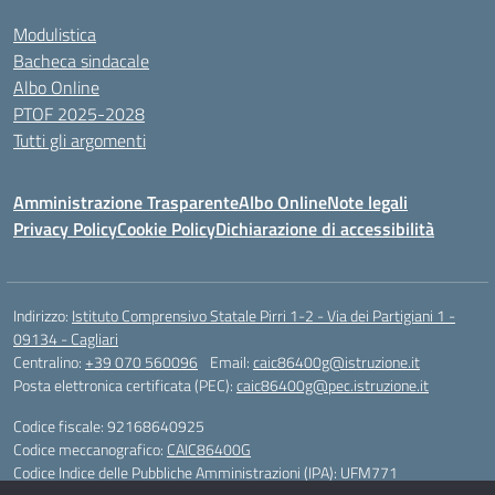
Modulistica
Bacheca sindacale
Albo Online
PTOF 2025-2028
Tutti gli argomenti
Amministrazione Trasparente
Albo Online
Note legali
Privacy Policy
Cookie Policy
Dichiarazione di accessibilità
Indirizzo:
Istituto Comprensivo Statale Pirri 1-2 - Via dei Partigiani 1 -
09134 - Cagliari
Centralino:
+39 070 560096
Email:
caic86400g@istruzione.it
Posta elettronica certificata (PEC):
caic86400g@pec.istruzione.it
Codice fiscale: 92168640925
Codice meccanografico:
CAIC86400G
Codice Indice delle Pubbliche Amministrazioni (IPA): UFM771