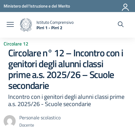
Vai ai contenuti
Vai al menu di navigazione
Vai al footer
Ministero dell'Istruzione e del Merito
Istituto Comprensivo
Pirri 1 - Pirri 2
— Visita la pagina iniziale della scuola
Circolare 12
Circolare n° 12 – Incontro con i
genitori degli alunni classi
prime a.s. 2025/26 – Scuole
secondarie
Incontro con i genitori degli alunni classi prime
a.s. 2025/26 - Scuole secondarie
Personale scolastico
Docente