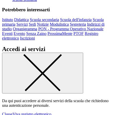
Potrebbero interessarti
Istituto
Didattica
Scuola secondaria
Scuola dell'infanzia
Scuola
primaria
Servizi
Sedi
Notizie
Modulistica
Segreteria
Indirizzi di
studio
Organigramma
PON - Programma Operativo Nazionale
Eventi
Evento
Senza Zaino
ProssimaMente
PTOF
Registro
elettronico
Iscrizioni
Accedi ai servizi
Da qui puoi accedere ai diversi servizi della scuola che richiedono
una autenticazione personale.
ClasseViva registro elettronico