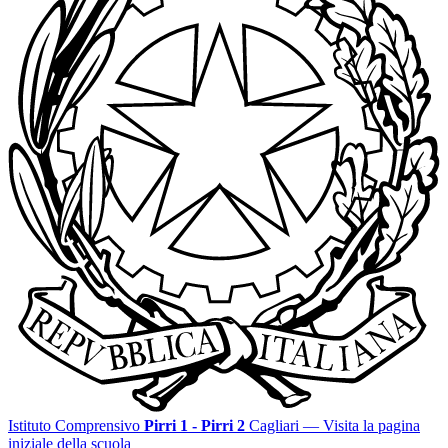
Istituto Comprensivo
Pirri 1 - Pirri 2
Cagliari
— Visita la pagina
iniziale della scuola