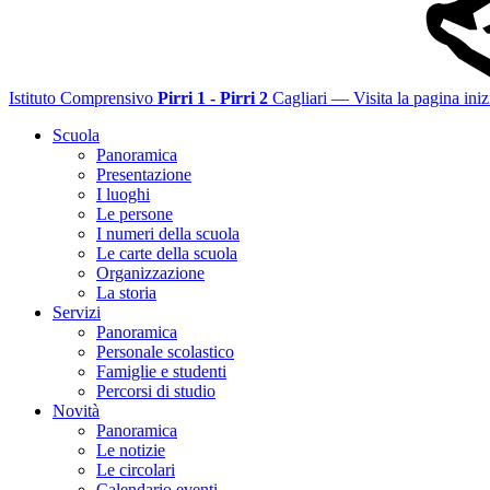
Istituto Comprensivo
Pirri 1 - Pirri 2
Cagliari
— Visita la pagina iniz
Scuola
Panoramica
Presentazione
I luoghi
Le persone
I numeri della scuola
Le carte della scuola
Organizzazione
La storia
Servizi
Panoramica
Personale scolastico
Famiglie e studenti
Percorsi di studio
Novità
Panoramica
Le notizie
Le circolari
Calendario eventi