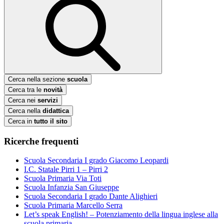
Cerca nella sezione
scuola
Cerca tra le
novità
Cerca nei
servizi
Cerca nella
didattica
Cerca in
tutto il sito
Ricerche frequenti
Scuola Secondaria I grado Giacomo Leopardi
I.C. Statale Pirri 1 – Pirri 2
Scuola Primaria Via Toti
Scuola Infanzia San Giuseppe
Scuola Secondaria I grado Dante Alighieri
Scuola Primaria Marcello Serra
Let’s speak English! – Potenziamento della lingua inglese alla
scuola primaria