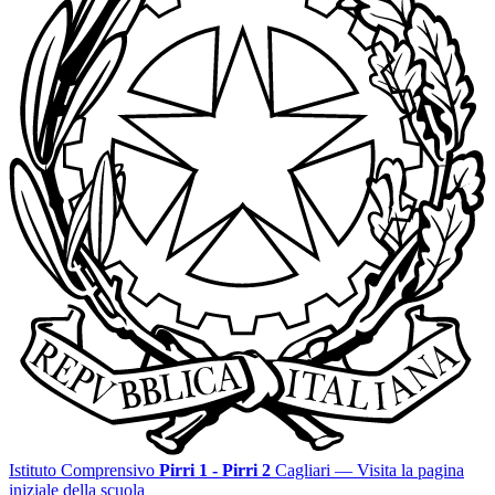
Istituto Comprensivo
Pirri 1 - Pirri 2
Cagliari
— Visita la pagina
iniziale della scuola