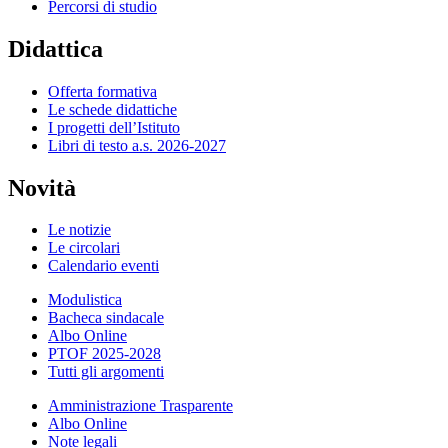
Percorsi di studio
Didattica
Offerta formativa
Le schede didattiche
I progetti dell’Istituto
Libri di testo a.s. 2026-2027
Novità
Le notizie
Le circolari
Calendario eventi
Modulistica
Bacheca sindacale
Albo Online
PTOF 2025-2028
Tutti gli argomenti
Amministrazione Trasparente
Albo Online
Note legali