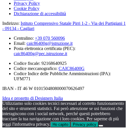
Privacy Policy
Cookie Policy
Dichiarazione di accessibilità
Indirizzo:
Istituto Comprensivo Statale Pirri 1-2 - Via dei Partigiani 1
- 09134 - Cagliari
Centralino:
+39 070 560096
Email:
caic86400g@istruzione.it
Posta elettronica certificata (PEC):
caic86400g@pec.istruzione.it
Codice fiscale: 92168640925
Codice meccanografico:
CAIC86400G
Codice Indice delle Pubbliche Amministrazioni (IPA):
UFM771
IBAN - IT 46 W 0101504808000070626497
Idea e progetto di Designers Italia
Utilizziamo solo cookies tecnici necessari al corretto funzionamento
del sito e strumenti statistici. Fai però attenzione se usi funzioni che
interagiscono con i social network, perché questi potrebbero
tracciare la tua navigazione con i loro cookies. Per saperne di più
leggi l'informativa privacy.
Ho capito
Privacy policy