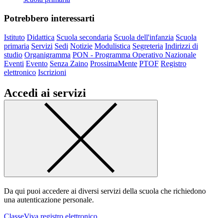
Potrebbero interessarti
Istituto
Didattica
Scuola secondaria
Scuola dell'infanzia
Scuola
primaria
Servizi
Sedi
Notizie
Modulistica
Segreteria
Indirizzi di
studio
Organigramma
PON - Programma Operativo Nazionale
Eventi
Evento
Senza Zaino
ProssimaMente
PTOF
Registro
elettronico
Iscrizioni
Accedi ai servizi
Da qui puoi accedere ai diversi servizi della scuola che richiedono
una autenticazione personale.
ClasseViva registro elettronico