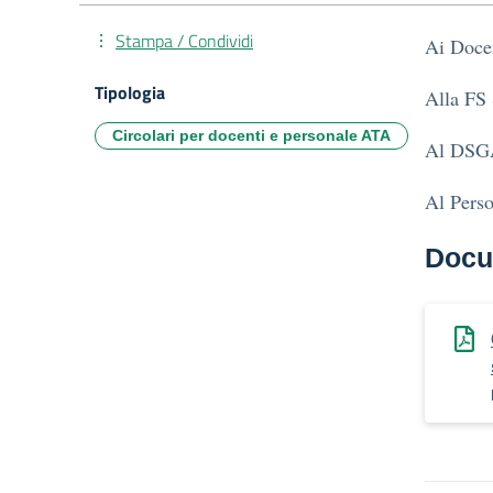
Stampa / Condividi
Ai Docen
Tipologia
Alla FS
Circolari per docenti e personale ATA
Al DSG
Al Pers
Docu