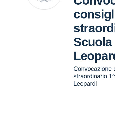
Convoc
consigl
straord
Scuola
Leopar
Convocazione c
straordinario 1
Leopardi