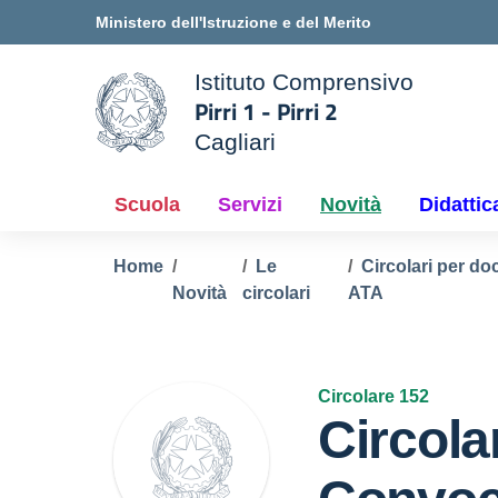
Vai ai contenuti
Vai al menu di navigazione
Vai al footer
Ministero dell'Istruzione e del Merito
Istituto Comprensivo
Pirri 1 - Pirri 2
ale della scuola
Cagliari
— Visita la pagina iniziale d
Scuola
Servizi
Novità
Didattic
Home
Le
Circolari per do
Novità
circolari
ATA
Circolare 152
Circola