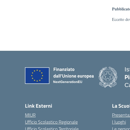
Pubblicat
Eccetto dov
I
Pi
Ca
— 
Link Esterni
La Scuo
MIUR
Presenta
Ufficio Scolastico Regionale
I luoghi
Ufficio Scolastico Territoriale
Le perso