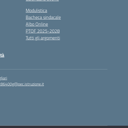
Modulistica
Bacheca sindacale
Albo Online
PTOF 2025-2028
Tutti gli argomenti
ità
liari
c86400g@pec.istruzione.it