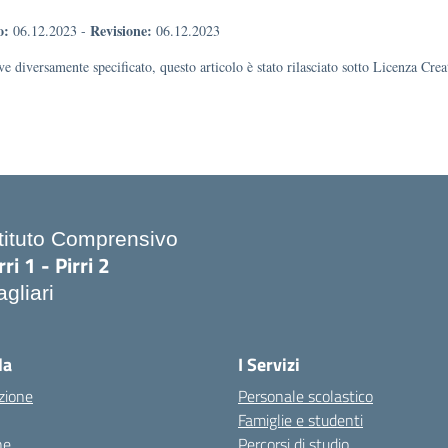
o:
Revisione:
06.12.2023
-
06.12.2023
e diversamente specificato, questo articolo è stato rilasciato sotto Licenza Cr
stituto Comprensivo
rri 1 - Pirri 2
gliari
Visita la pagina iniziale della scuola
la
I Servizi
zione
Personale scolastico
Famiglie e studenti
ne
Percorsi di studio