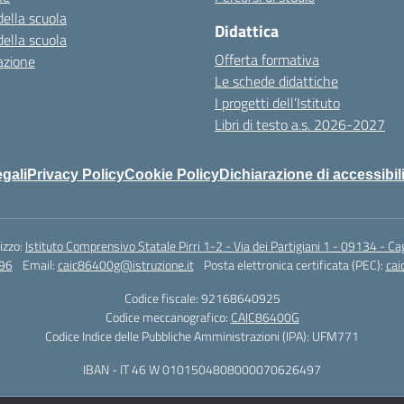
della scuola
Didattica
della scuola
Offerta formativa
azione
Le schede didattiche
I progetti dell’Istituto
Libri di testo a.s. 2026-2027
egali
Privacy Policy
Cookie Policy
Dichiarazione di accessibil
rizzo:
Istituto Comprensivo Statale Pirri 1-2 - Via dei Partigiani 1 - 09134 - Cag
96
Email:
caic86400g@istruzione.it
Posta elettronica certificata (PEC):
cai
Codice fiscale: 92168640925
Codice meccanografico:
CAIC86400G
Codice Indice delle Pubbliche Amministrazioni (IPA): UFM771
IBAN - IT 46 W 0101504808000070626497