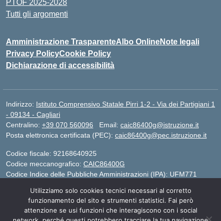
PTOF 2025-2028
Tutti gli argomenti
Amministrazione Trasparente
Albo Online
Note legali
Privacy Policy
Cookie Policy
Dichiarazione di accessibilità
Indirizzo:
Istituto Comprensivo Statale Pirri 1-2 - Via dei Partigiani 1
- 09134 - Cagliari
Centralino:
+39 070 560096
Email:
caic86400g@istruzione.it
Posta elettronica certificata (PEC):
caic86400g@pec.istruzione.it
Codice fiscale: 92168640925
Codice meccanografico:
CAIC86400G
Codice Indice delle Pubbliche Amministrazioni (IPA): UFM771
Utilizziamo solo cookies tecnici necessari al corretto
IBAN - IT 46 W 0101504808000070626497
funzionamento del sito e strumenti statistici. Fai però
attenzione se usi funzioni che interagiscono con i social
network, perché questi potrebbero tracciare la tua navigazione