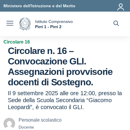
Vai ai contenuti
Vai al menu di navigazione
Vai al footer
Ministero dell'Istruzione e del Merito
Istituto Comprensivo
a
Pirri 1 - Pirri 2
— Visita la pagina iniziale della scuola
Circolare 16
Circolare n. 16 –
Convocazione GLI.
Assegnazioni provvisorie
docenti di Sostegno.
Il 9 settembre 2025 alle ore 12:00, presso la
Sede della Scuola Secondaria “Giacomo
Leopardi”, è convocato il GLI.
Personale scolastico
Docente