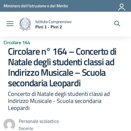
Vai ai contenuti
Vai al menu di navigazione
Vai al footer
Ministero dell'Istruzione e del Merito
Istituto Comprensivo
Pirri 1 - Pirri 2
— Visita la pagina iniziale della scuola
Circolare 164
Circolare n° 164 – Concerto di
Natale degli studenti classi ad
Indirizzo Musicale – Scuola
secondaria Leopardi
Concerto di Natale degli studenti classi ad
Indirizzo Musicale - Scuola secondaria
Leopardi
Personale scolastico
Docente