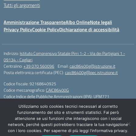
Tutti gli argomenti
Amministrazione Trasparente
Albo Online
Note legali
Privacy Policy
Cookie Policy
Dichiarazione di accessibilità
Indirizzo:
Istituto Comprensivo Statale Pirri 1-2 - Via dei Partigiani 1 -
09134 - Cagliari
Centralino:
+39 070 560096
Email:
caic86400g@istruzione.it
Posta elettronica certificata (PEC):
caic86400g@pec.istruzione.it
Codice fiscale: 92168640925
Codice meccanografico:
CAIC86400G
Codice Indice delle Pubbliche Amministrazioni (IPA): UFM771
Utilizziamo solo cookies tecnici necessari al corretto
IBAN - IT 46 W 0101504808000070626497
funzionamento del sito e strumenti statistici. Fai però
attenzione se usi funzioni che interagiscono con i social
Idea e progetto di Designers Italia
network, perché questi potrebbero tracciare la tua navigazione
con i loro cookies. Per saperne di più leggi l'informativa privacy.