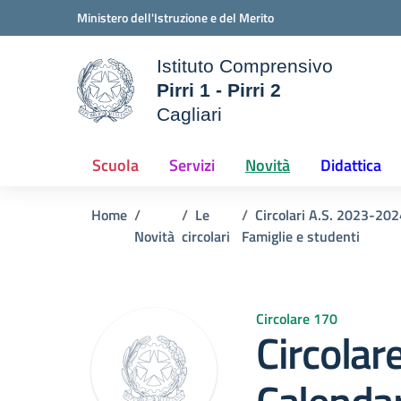
Vai ai contenuti
Vai al menu di navigazione
Vai al footer
Ministero dell'Istruzione e del Merito
Istituto Comprensivo
Pirri 1 - Pirri 2
ale della scuola
Cagliari
— Visita la pagina iniziale d
Scuola
Servizi
Novità
Didattica
Home
Le
Circolari A.S. 2023-202
Novità
circolari
Famiglie e studenti
Circolare 170
Circolar