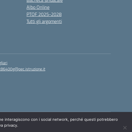
Bacheca sindacale
Albo Online
PTOF 2025-2028
Tutti gli argomenti
liari
c86400g@pec.istruzione.it
Idea e progetto di Designers Italia
 che interagiscono con i social network, perché questi potrebbero
va privacy.