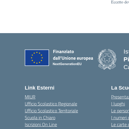
Eccetto dov
I
Pi
Ca
— 
Link Esterni
La Scu
MIUR
Presenta
Ufficio Scolastico Regionale
I luoghi
Ufficio Scolastico Territoriale
Le perso
Scuola in Chiaro
I numeri 
Iscrizioni On Line
Le carte 