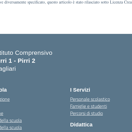
e diversamente specificato, questo articolo è stato rilasciato sotto Licenza Cr
stituto Comprensivo
rri 1 - Pirri 2
gliari
Visita la pagina iniziale della scuola
ola
I Servizi
zione
Personale scolastico
Famiglie e studenti
ne
Percorsi di studio
della scuola
Didattica
della scuola