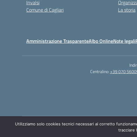
Invalsi
Organizz
Comune di Cagliari
La storia
Amministrazione Trasparente
Albo Online
Note legali
Indi
Centralino:
+39 070 5600
Utilizziamo solo cookies tecnici necessari al corretto funzionam
tracciare 