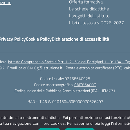
Offerta formativa
azione
Le schede didattiche
I progetti dell’Istituto
Libri di testo a.s. 2026-2027
Privacy Policy
Cookie Policy
Dichiarazione di accessibilità
rizzo:
Istituto Comprensivo Statale Pirri 1-2 - Via dei Partigiani 1 - 09134 - Cag
96
Email:
caic86400g@istruzione.it
Posta elettronica certificata (PEC):
cai
Codice fiscale: 92168640925
Codice meccanografico:
CAIC86400G
Codice Indice delle Pubbliche Amministrazioni (IPA): UFM771
IBAN - IT 46 W 0101504808000070626497
ento del sito e strumenti statistici. Fai però attenzione se usi funzioni
la tua navigazione con i loro cookies. Per saperne di più leggi l'informati