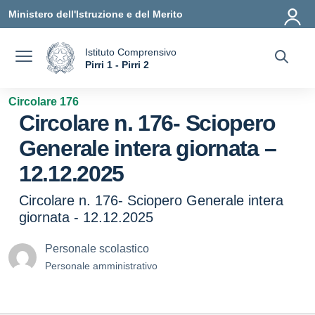
Vai ai contenuti
Vai al menu di navigazione
Vai al footer
Ministero dell'Istruzione e del Merito
Istituto Comprensivo
a
Pirri 1 - Pirri 2
— Visita la pagina iniziale della scuola
Circolare 176
Circolare n. 176- Sciopero
Generale intera giornata –
12.12.2025
Circolare n. 176- Sciopero Generale intera
giornata - 12.12.2025
Personale scolastico
Personale amministrativo