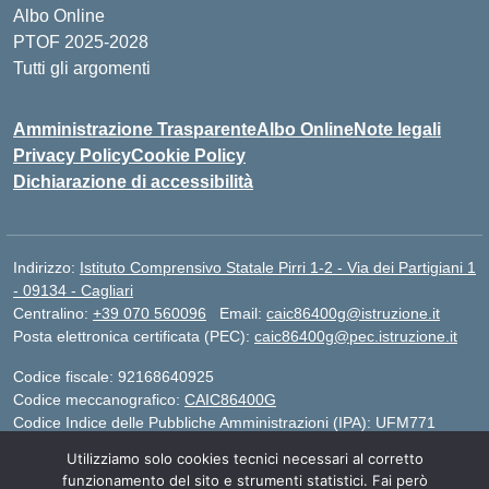
Albo Online
PTOF 2025-2028
Tutti gli argomenti
Amministrazione Trasparente
Albo Online
Note legali
Privacy Policy
Cookie Policy
Dichiarazione di accessibilità
Indirizzo:
Istituto Comprensivo Statale Pirri 1-2 - Via dei Partigiani 1
- 09134 - Cagliari
Centralino:
+39 070 560096
Email:
caic86400g@istruzione.it
Posta elettronica certificata (PEC):
caic86400g@pec.istruzione.it
Codice fiscale: 92168640925
Codice meccanografico:
CAIC86400G
Codice Indice delle Pubbliche Amministrazioni (IPA): UFM771
Utilizziamo solo cookies tecnici necessari al corretto
IBAN - IT 46 W 0101504808000070626497
funzionamento del sito e strumenti statistici. Fai però