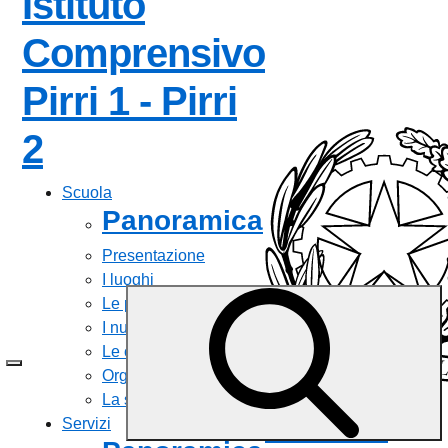
Istituto
Comprensivo
Pirri 1 - Pirri
— Visita la pagina iniz
2
Scuola
Panoramica
Presentazione
I luoghi
Le persone
I numeri della scuola
Le carte della scuola
Organizzazione
La storia
Istituto
Servizi