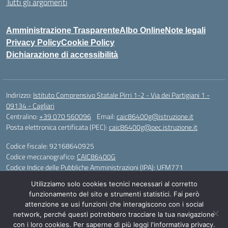
Tutti gli argomenti
Amministrazione Trasparente
Albo Online
Note legali
Privacy Policy
Cookie Policy
Dichiarazione di accessibilità
Indirizzo:
Istituto Comprensivo Statale Pirri 1-2 - Via dei Partigiani 1 -
09134 - Cagliari
Centralino:
+39 070 560096
Email:
caic86400g@istruzione.it
Posta elettronica certificata (PEC):
caic86400g@pec.istruzione.it
Codice fiscale: 92168640925
Codice meccanografico:
CAIC86400G
Codice Indice delle Pubbliche Amministrazioni (IPA): UFM771
Utilizziamo solo cookies tecnici necessari al corretto
IBAN - IT 46 W 0101504808000070626497
funzionamento del sito e strumenti statistici. Fai però
attenzione se usi funzioni che interagiscono con i social
Idea e progetto di Designers Italia
network, perché questi potrebbero tracciare la tua navigazione
con i loro cookies. Per saperne di più leggi l'informativa privacy.