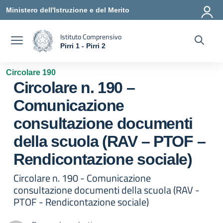
Vai ai contenuti
Vai al menu di navigazione
Vai al footer
Ministero dell'Istruzione e del Merito
Istituto Comprensivo
Pirri 1 - Pirri 2
— Visita la pagina iniziale della scuola
Circolare 190
Circolare n. 190 –
Comunicazione
consultazione documenti
della scuola (RAV – PTOF –
Rendicontazione sociale)
Circolare n. 190 - Comunicazione
consultazione documenti della scuola (RAV -
PTOF - Rendicontazione sociale)