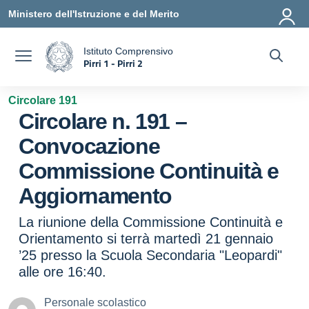
Vai ai contenuti
Vai al menu di navigazione
Vai al footer
Ministero dell'Istruzione e del Merito
Istituto Comprensivo
Pirri 1 - Pirri 2
a
— Visita la pagina iniziale della scuola
Circolare 191
Circolare n. 191 –
Convocazione
Commissione Continuità e
Aggiornamento
La riunione della Commissione Continuità e
Orientamento si terrà martedì 21 gennaio
’25 presso la Scuola Secondaria "Leopardi"
alle ore 16:40.
Personale scolastico