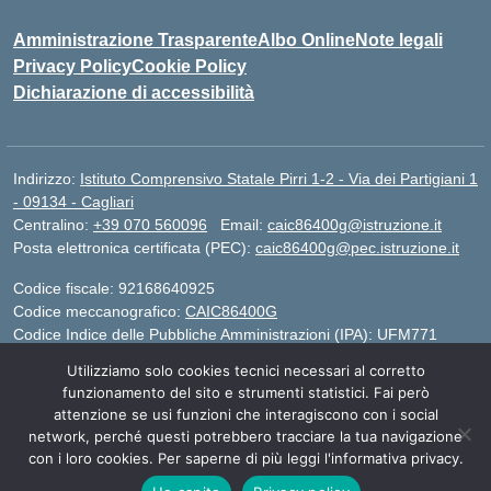
Amministrazione Trasparente
Albo Online
Note legali
Privacy Policy
Cookie Policy
Dichiarazione di accessibilità
Indirizzo:
Istituto Comprensivo Statale Pirri 1-2 - Via dei Partigiani 1
- 09134 - Cagliari
Centralino:
+39 070 560096
Email:
caic86400g@istruzione.it
Posta elettronica certificata (PEC):
caic86400g@pec.istruzione.it
Codice fiscale: 92168640925
Codice meccanografico:
CAIC86400G
Codice Indice delle Pubbliche Amministrazioni (IPA): UFM771
Utilizziamo solo cookies tecnici necessari al corretto
IBAN - IT 46 W 0101504808000070626497
funzionamento del sito e strumenti statistici. Fai però
attenzione se usi funzioni che interagiscono con i social
network, perché questi potrebbero tracciare la tua navigazione
Idea e progetto di Designers Italia
con i loro cookies. Per saperne di più leggi l'informativa privacy.