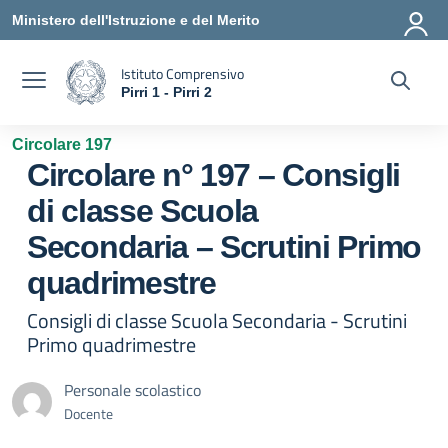
Vai ai contenuti
Vai al menu di navigazione
Vai al footer
Ministero dell'Istruzione e del Merito
Istituto Comprensivo
Pirri 1 - Pirri 2
— Visita la pagina iniziale della scuola
Circolare 197
Circolare n° 197 – Consigli
di classe Scuola
Secondaria – Scrutini Primo
quadrimestre
Consigli di classe Scuola Secondaria - Scrutini
Primo quadrimestre
Personale scolastico
Docente