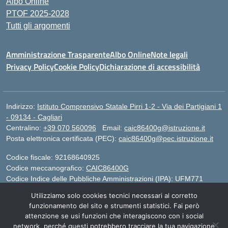
Albo Online
PTOF 2025-2028
Tutti gli argomenti
Amministrazione Trasparente
Albo Online
Note legali
Privacy Policy
Cookie Policy
Dichiarazione di accessibilità
Indirizzo:
Istituto Comprensivo Statale Pirri 1-2 - Via dei Partigiani 1
- 09134 - Cagliari
Centralino:
+39 070 560096
Email:
caic86400g@istruzione.it
Posta elettronica certificata (PEC):
caic86400g@pec.istruzione.it
Codice fiscale: 92168640925
Codice meccanografico:
CAIC86400G
Codice Indice delle Pubbliche Amministrazioni (IPA): UFM771
Utilizziamo solo cookies tecnici necessari al corretto
IBAN - IT 46 W 0101504808000070626497
funzionamento del sito e strumenti statistici. Fai però
attenzione se usi funzioni che interagiscono con i social
network, perché questi potrebbero tracciare la tua navigazione
Idea e progetto di Designers Italia