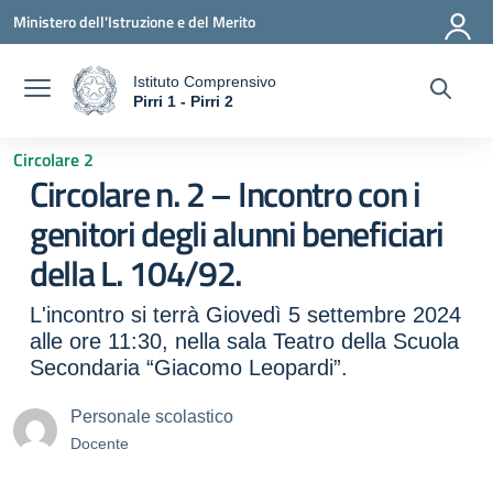
Vai ai contenuti
Vai al menu di navigazione
Vai al footer
Ministero dell'Istruzione e del Merito
Istituto Comprensivo
a
Pirri 1 - Pirri 2
— Visita la pagina iniziale della scuola
Circolare 2
Circolare n. 2 – Incontro con i
genitori degli alunni beneficiari
della L. 104/92.
L'incontro si terrà Giovedì 5 settembre 2024
alle ore 11:30, nella sala Teatro della Scuola
Secondaria “Giacomo Leopardi”.
Personale scolastico
Docente