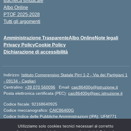
Bacheca sindacale
Albo Online
PTOF 2025-2028
Tutti gli argomenti
Amministrazione Trasparente
Albo Online
Note legali
Privacy Policy
Cookie Policy
Dichiarazione di accessibilità
Indirizzo:
Istituto Comprensivo Statale Pirri 1-2 - Via dei Partigiani 1
- 09134 - Cagliari
Centralino:
+39 070 560096
Email:
caic86400g@istruzione.it
Posta elettronica certificata (PEC):
caic86400g@pec.istruzione.it
Codice fiscale: 92168640925
Codice meccanografico:
CAIC86400G
Codice Indice delle Pubbliche Amministrazioni (IPA): UFM771
Utilizziamo solo cookies tecnici necessari al corretto
IBAN - IT 46 W 0101504808000070626497