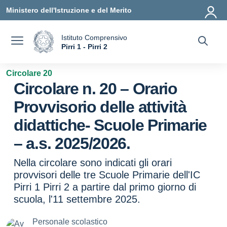
Vai ai contenuti
Vai al menu di navigazione
Vai al footer
Ministero dell'Istruzione e del Merito
Istituto Comprensivo
a
Pirri 1 - Pirri 2
— Visita la pagina iniziale della scuola
Circolare 20
Circolare n. 20 – Orario
Provvisorio delle attività
didattiche- Scuole Primarie
– a.s. 2025/2026.
Nella circolare sono indicati gli orari
provvisori delle tre Scuole Primarie dell'IC
Pirri 1 Pirri 2 a partire dal primo giorno di
scuola, l'11 settembre 2025.
Personale scolastico