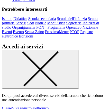
Potrebbero interessarti
Istituto
Didattica
Scuola secondaria
Scuola dell'infanzia
Scuola
primaria
Servizi
Sedi
Notizie
Modulistica
Segreteria
Indirizzi di
studio
Organigramma
PON - Programma Operativo Nazionale
Eventi
Evento
Senza Zaino
ProssimaMente
PTOF
Registro
elettronico
Iscrizioni
Accedi ai servizi
Da qui puoi accedere ai diversi servizi della scuola che richiedono
una autenticazione personale.
ClasseViva registro elettronico