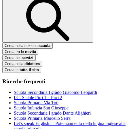
Cerca nella sezione
scuola
Cerca tra le
novità
Cerca nei
servizi
Cerca nella
didattica
Cerca in
tutto il sito
Ricerche frequenti
Scuola Secondaria I grado Giacomo Leopardi
I.C. Statale Pirri 1 – Pirri 2
Scuola Primaria Via Toti
Scuola Infanzia San Giuseppe
Scuola Secondaria I grado Dante Alighieri
Scuola Primaria Marcello Serra
Let’s speak English! – Potenziamento della lingua inglese alla
scuola primaria