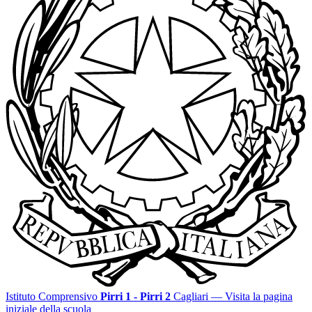
Istituto Comprensivo
Pirri 1 - Pirri 2
Cagliari
— Visita la pagina
iniziale della scuola