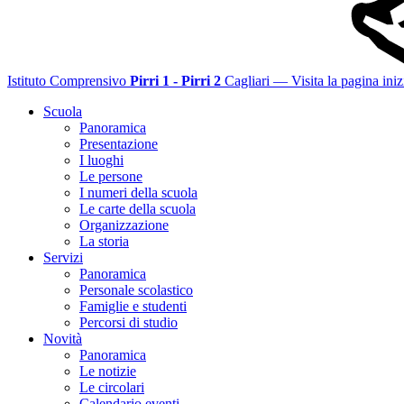
Istituto Comprensivo
Pirri 1 - Pirri 2
Cagliari
— Visita la pagina iniz
Scuola
Panoramica
Presentazione
I luoghi
Le persone
I numeri della scuola
Le carte della scuola
Organizzazione
La storia
Servizi
Panoramica
Personale scolastico
Famiglie e studenti
Percorsi di studio
Novità
Panoramica
Le notizie
Le circolari
Calendario eventi