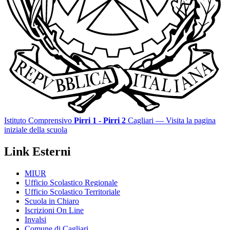
Istituto Comprensivo
Pirri 1 - Pirri 2
Cagliari
— Visita la pagina
iniziale della scuola
Link Esterni
MIUR
Ufficio Scolastico Regionale
Ufficio Scolastico Territoriale
Scuola in Chiaro
Iscrizioni On Line
Invalsi
Comune di Cagliari