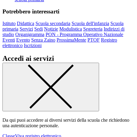
Potrebbero interessarti
Istituto
Didattica
Scuola secondaria
Scuola dell'infanzia
Scuola
primaria
Servizi
Sedi
Notizie
Modulistica
Segreteria
Indirizzi di
studio
Organigramma
PON - Programma Operativo Nazionale
Eventi
Evento
Senza Zaino
ProssimaMente
PTOF
Registro
elettronico
Iscrizioni
Accedi ai servizi
Da qui puoi accedere ai diversi servizi della scuola che richiedono
una autenticazione personale.
ClasseViva registro elettronico