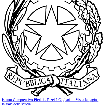
Istituto Comprensivo
Pirri 1 - Pirri 2
Cagliari
— Visita la pagina
iniziale della scuola