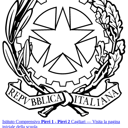
Istituto Comprensivo
Pirri 1 - Pirri 2
Cagliari
— Visita la pagina
iniziale della scuola