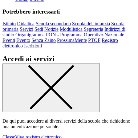
Potrebbero interessarti
Istituto
Didattica
Scuola secondaria
Scuola dell'infanzia
Scuola
primaria
Servizi
Sedi
Notizie
Modulistica
Segreteria
Indirizzi di
studio
Organigramma
PON - Programma Operativo Nazionale
Eventi
Evento
Senza Zaino
ProssimaMente
PTOF
Registro
elettronico
Iscrizioni
Accedi ai servizi
Da qui puoi accedere ai diversi servizi della scuola che richiedono
una autenticazione personale.
ClasseViva registro elettronico