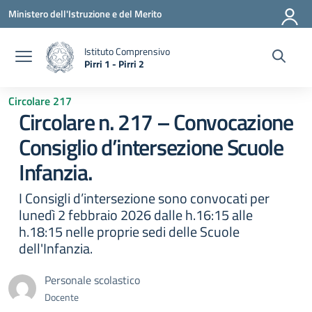
Vai ai contenuti
Vai al menu di navigazione
Vai al footer
Ministero dell'Istruzione e del Merito
Istituto Comprensivo
Pirri 1 - Pirri 2
— Visita la pagina iniziale della scuola
Circolare 217
Circolare n. 217 – Convocazione
Consiglio d’intersezione Scuole
Infanzia.
I Consigli d’intersezione sono convocati per
lunedì 2 febbraio 2026 dalle h.16:15 alle
h.18:15 nelle proprie sedi delle Scuole
dell'Infanzia.
Personale scolastico
Docente