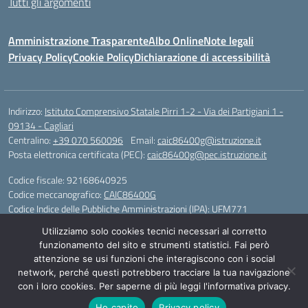
Tutti gli argomenti
Amministrazione Trasparente
Albo Online
Note legali
Privacy Policy
Cookie Policy
Dichiarazione di accessibilità
Indirizzo:
Istituto Comprensivo Statale Pirri 1-2 - Via dei Partigiani 1 -
09134 - Cagliari
Centralino:
+39 070 560096
Email:
caic86400g@istruzione.it
Posta elettronica certificata (PEC):
caic86400g@pec.istruzione.it
Codice fiscale: 92168640925
Codice meccanografico:
CAIC86400G
Codice Indice delle Pubbliche Amministrazioni (IPA): UFM771
Utilizziamo solo cookies tecnici necessari al corretto
IBAN - IT 46 W 0101504808000070626497
funzionamento del sito e strumenti statistici. Fai però
attenzione se usi funzioni che interagiscono con i social
Idea e progetto di Designers Italia
network, perché questi potrebbero tracciare la tua navigazione
con i loro cookies. Per saperne di più leggi l'informativa privacy.
Ho capito
Privacy policy