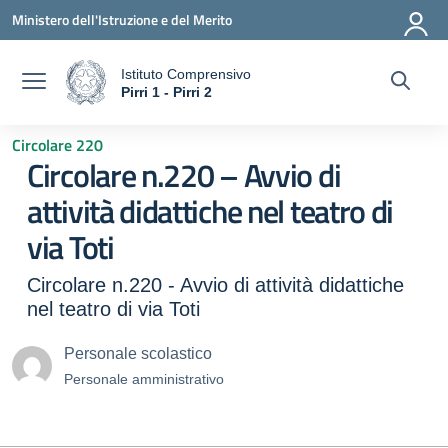
Vai ai contenuti
Vai al menu di navigazione
Vai al footer
Ministero dell'Istruzione e del Merito
Istituto Comprensivo
a
Pirri 1 - Pirri 2
— Visita la pagina iniziale della scuola
Circolare 220
Circolare n.220 – Avvio di
attività didattiche nel teatro di
via Toti
Circolare n.220 - Avvio di attività didattiche
nel teatro di via Toti
Personale scolastico
Personale amministrativo