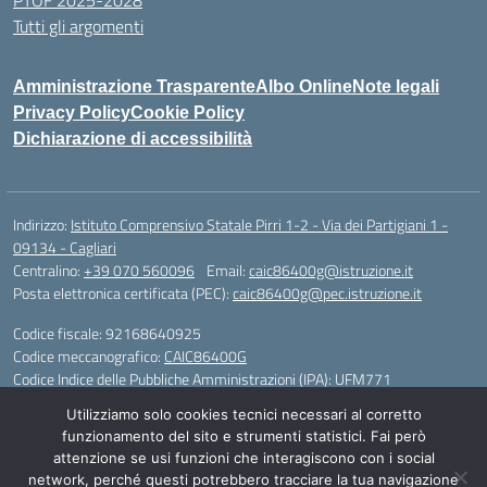
PTOF 2025-2028
Tutti gli argomenti
Amministrazione Trasparente
Albo Online
Note legali
Privacy Policy
Cookie Policy
Dichiarazione di accessibilità
Indirizzo:
Istituto Comprensivo Statale Pirri 1-2 - Via dei Partigiani 1 -
09134 - Cagliari
Centralino:
+39 070 560096
Email:
caic86400g@istruzione.it
Posta elettronica certificata (PEC):
caic86400g@pec.istruzione.it
Codice fiscale: 92168640925
Codice meccanografico:
CAIC86400G
Codice Indice delle Pubbliche Amministrazioni (IPA): UFM771
Utilizziamo solo cookies tecnici necessari al corretto
IBAN - IT 46 W 0101504808000070626497
funzionamento del sito e strumenti statistici. Fai però
attenzione se usi funzioni che interagiscono con i social
Idea e progetto di Designers Italia
network, perché questi potrebbero tracciare la tua navigazione