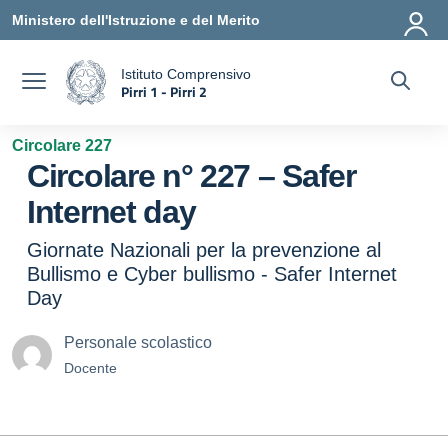
Vai ai contenuti
Vai al menu di navigazione
Vai al footer
Ministero dell'Istruzione e del Merito
Istituto Comprensivo
Pirri 1 - Pirri 2
a
— Visita la pagina iniziale della scuola
Circolare 227
Circolare n° 227 – Safer
Internet day
Giornate Nazionali per la prevenzione al
Bullismo e Cyber bullismo - Safer Internet
Day
Personale scolastico
Docente