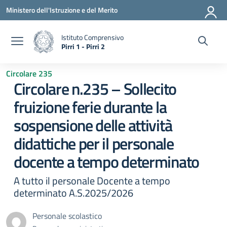
Vai ai contenuti
Vai al menu di navigazione
Vai al footer
Ministero dell'Istruzione e del Merito
Istituto Comprensivo
Pirri 1 - Pirri 2
— Visita la pagina iniziale della scuola
Circolare 235
Circolare n.235 – Sollecito
fruizione ferie durante la
sospensione delle attività
didattiche per il personale
docente a tempo determinato
A tutto il personale Docente a tempo
determinato A.S.2025/2026
Personale scolastico